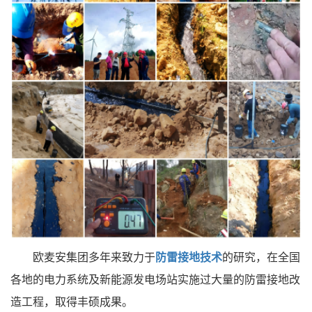
欧麦安集团多年来致力于
防雷接地技术
的研究，在全国
各地的电力系统及新能源发电场站实施过大量的防雷接地改
造工程，取得丰硕成果。