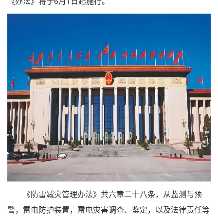
《办法》将于6月1日起施行。
《防雷减灾管理办法》共六章二十八条，从监测与预
警，雷电防护装置，雷电灾害调查、鉴定，以及法律责任等