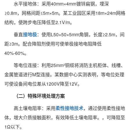
水平接地体：采用40mm×4mm镀锌扁钢，埋深
≥0.8m，网格间距≤5m×5m。某工业园区采用18m×24m网格
结构，使跨步电压降低至2.1V/m。
垂直
接地极
：使用L50×50×5mm角钢，长度≥2.5m，间
距≥3m。配合降阻剂使用可使单极接地电阻降低
40%-60%。
等电位连接：利用25mm²铜缆将消防主机柜体、线槽、
金属管道进行M型连接。某数据中心实测表明，等电位处理
可使设备间电位差从1200V降至12V。
（二）特殊环境处理方案
高土壤电阻率：采用
柔性接地技术
，通过使用柔性接地
体，增大介质接触面积，有效降低土壤电阻率。，可降阻至
1Ω以下。