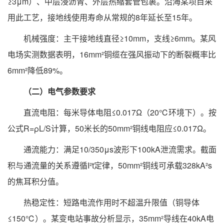
≥3μm）、中层浸沥青、外层热缩套管包裹。沿海某项目采
用此工艺，接地线使用寿命从常规的8年延长至15年。
机械强度：主干接地线直径≥10mm，支线≥6mm。某风
电场实测数据表明，16mm²铜缆在强风振动下的断裂概率比
6mm²降低89%。
（二）电气参数要求
直流电阻：每米导体电阻≤0.017Ω（20℃环境下）。按
公式R=ρL/S计算，50米长的50mm²铜线电阻应≤0.017Ω。
通流能力：满足10/350μs波形下100kA泄流需求。截面
积与通流量的关系遵循I²t定律，50mm²铜线可承载328kA²s
的焦耳积分值。
热稳定性：短路电流作用时不超温升限值（铜导体
≤150℃）。某变电站事故分析显示，35mm²导线在40kA电