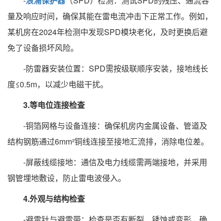
-
浪涌保护器
（SPD）检测：测试SPD的残压、通流容
量及响应时间，确保其能在雷电流冲击下正常工作。例如，
某机房在2024年检测中发现SPD模块老化，及时更换后避
免了设备损坏风险。
-防雷器安装位置：SPD需按级联顺序安装，接地线长
度≤0.5m，以减少电磁干扰。
3.等电位连接检查
-铜箔网格与设备连接：确保机房内金属设备、管道及
结构钢筋通过6mm²铜线连接至接地汇流排，消除电位差。
-屏蔽线缆接地：通信及电力线缆需两端接地，并采用
钢管埋地敷设，防止雷电波侵入。
4.外观与结构检查
-避雷针与避雷带：检查是否有断裂、锈蚀或变形，确