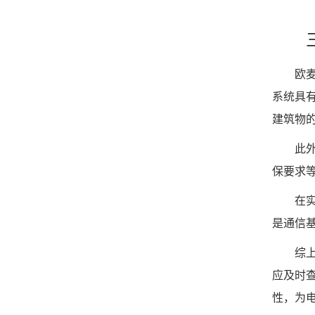
三、
欧麦安
系统具
建筑物
此外，
保要求
在实际
是通信
综上所
应及时
性，为