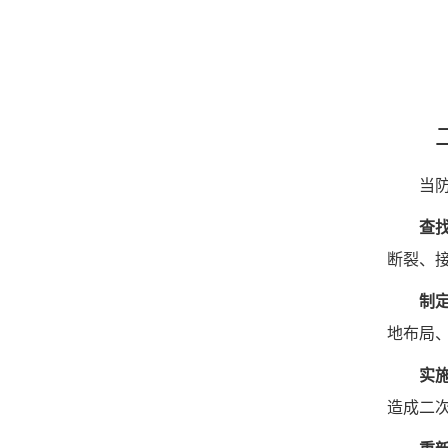
二、
当防雷
查
断裂、
制
地布局
实
造成二